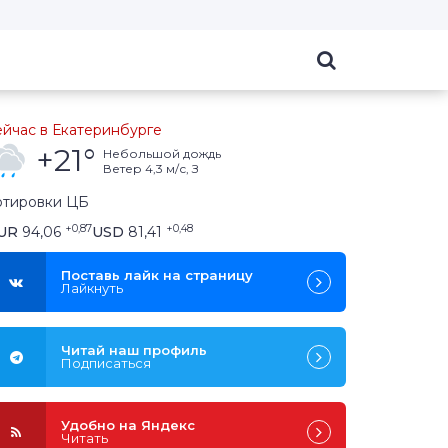
ейчас в Екатеринбурге
+21°
небольшой дождь
ветер 4,3 м/с, З
отировки ЦБ
+0,87
+0,48
UR
94,06
USD
81,41
Поставь лайк на страницу
Лайкнуть
Читай наш профиль
Подписаться
Удобно на Яндекс
Читать