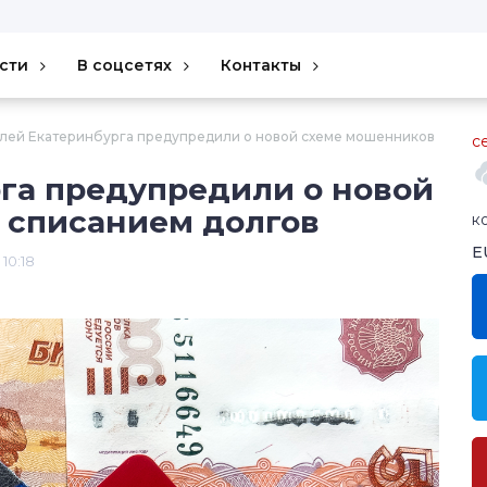
сти
В соцсетях
Контакты
лей Екатеринбурга предупредили о новой схеме мошенников
с
га предупредили о новой
 списанием долгов
к
E
 10:18