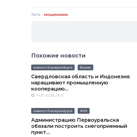
Теги:
мошенники
Похожие новости
/
новости Екатеринбурга
Бизнес
Свердловская область и Индонезия
наращивают промышленную
кооперацию...
7-07-2026, 13:11
/
новости Екатеринбурга
ЖКХ
Администрацию Первоуральска
обязали построить снегоприемный
пункт...