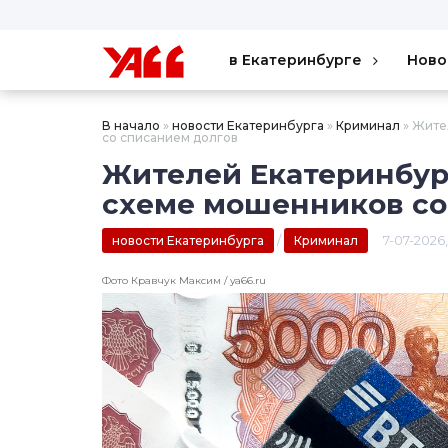
в Екатеринбурге
Ново
В начало
»
новости Екатеринбурга
»
Криминал
» Жите
со списанием долгов
Жителей Екатеринбур
схеме мошенников со
/
7-07-2026,
новости Екатеринбурга
Криминал
Фото Кравчук Максим / ya66.ru