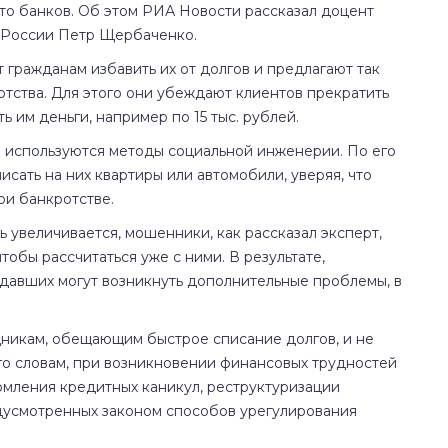
то банков. Об этом РИА Новости рассказал доцент
 России Петр Щербаченко.
гражданам избавить их от долгов и предлагают так
ства. Для этого они убеждают клиентов прекратить
 им деньги, например по 15 тыс. рублей.
о используются методы социальной инженерии. По его
сать на них квартиры или автомобили, уверяя, что
ри банкротстве.
 увеличивается, мошенники, как рассказал эксперт,
обы рассчитаться уже с ними. В результате,
радавших могут возникнуть дополнительные проблемы, в
никам, обещающим быстрое списание долгов, и не
го словам, при возникновении финансовых трудностей
рмления кредитных каникул, реструктуризации
дусмотренных законом способов урегулирования