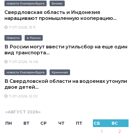
/
новости Екатеринбурга
Бизнес
Свердловская область и Индонезия
наращивают промышленную кооперацию...
7-07-2026, 13:11
/
Новости
в России
В России могут ввести утильсбор на еще один
вид транспорта...
7-07-2026, 14:06
/
новости Екатеринбурга
Криминал
В Свердловской области на водоемах утонули
двое детей...
7-07-2026, 12:02
«
АВГУСТ 2026
»
ПН
ВТ
СР
ЧТ
ПТ
СБ
ВС
1
2