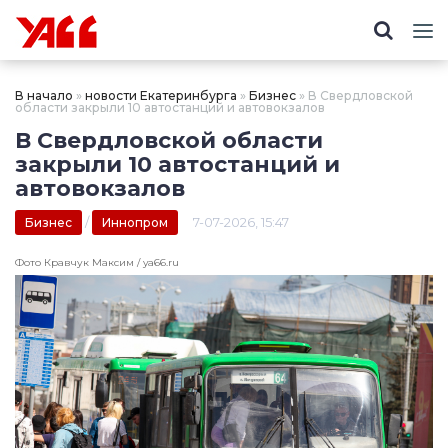
В начало
»
новости Екатеринбурга
»
Бизнес
» В Свердловской
области закрыли 10 автостанций и автовокзалов
В Свердловской области
закрыли 10 автостанций и
автовокзалов
/
7-07-2026, 15:47
Бизнес
Иннопром
Фото Кравчук Максим / ya66.ru